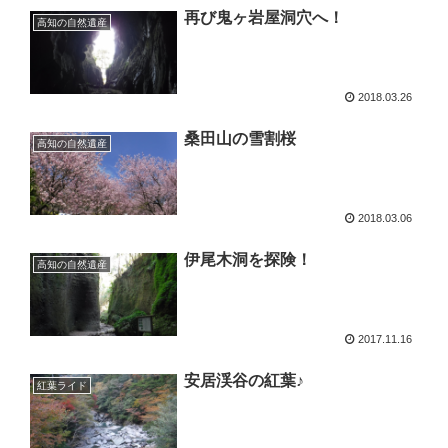
再び鬼ヶ岩屋洞穴へ！
高知の自然遺産
2018.03.26
桑田山の雪割桜
高知の自然遺産
2018.03.06
伊尾木洞を探険！
高知の自然遺産
2017.11.16
安居渓谷の紅葉♪
紅葉ライド