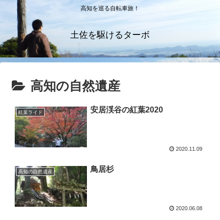
高知を巡る自転車旅！
土佐を駆けるターボ
高知の自然遺産
安居渓谷の紅葉2020
紅葉ライド
2020.11.09
鳥居杉
高知の自然遺産
2020.06.08