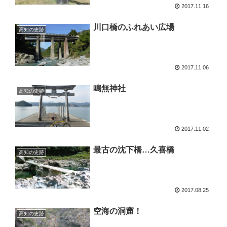
2017.11.16
川口橋のふれあい広場
高知の史跡
2017.11.06
鳴無神社
高知の史跡
2017.11.02
最古の沈下橋…久喜橋
高知の史跡
2017.08.25
空海の洞窟！
高知の史跡