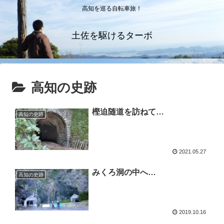
高知を巡る自転車旅！
土佐を駆けるターボ
高知の史跡
樫迫随道を訪ねて…
高知の史跡
2021.05.27
みくろ洞の中へ…
高知の史跡
2019.10.16