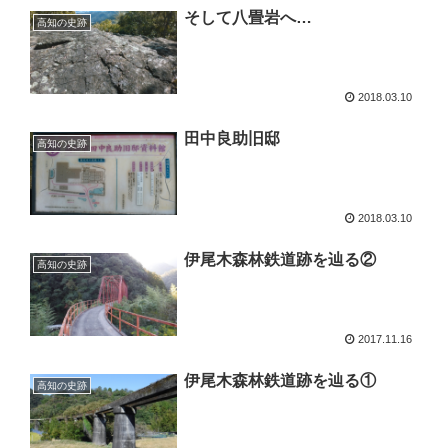
そして八畳岩へ…
高知の史跡
2018.03.10
田中良助旧邸
高知の史跡
2018.03.10
伊尾木森林鉄道跡を辿る②
高知の史跡
2017.11.16
伊尾木森林鉄道跡を辿る①
高知の史跡