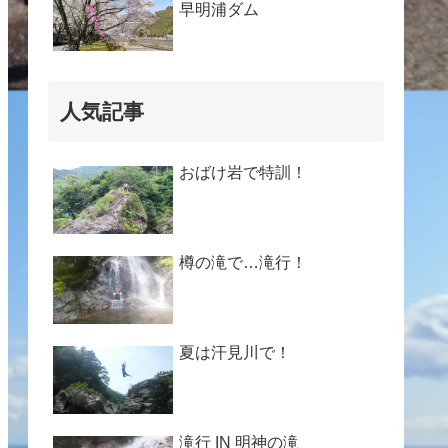
早明浦ダム
人気記事
おばけ岩で特訓！
樽の滝で…滝行！
夏は汗見川で！
滝行 IN 明神の滝