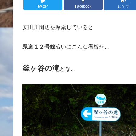
Twitter
Facebook
はてブ
安田川周辺を探索していると
県道１２号線
沿いにこんな看板が…
釜ヶ谷の滝
とな…