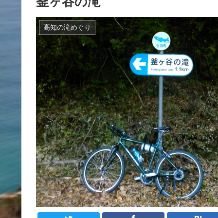
釜ヶ谷の滝
高知の滝めぐり