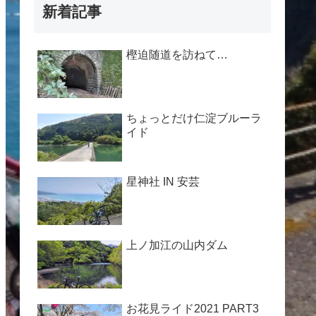
新着記事
樫迫随道を訪ねて…
ちょっとだけ仁淀ブルーラ
イド
星神社 IN 安芸
上ノ加江の山内ダム
お花見ライド2021 PART3