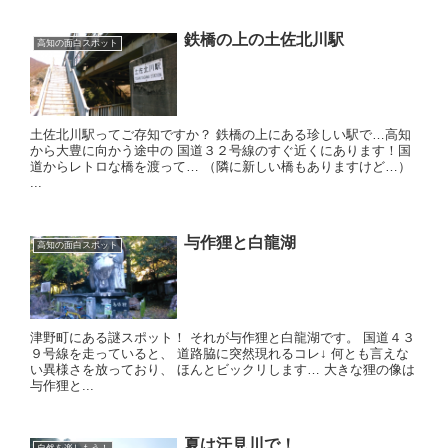
鉄橋の上の土佐北川駅
高知の面白スポット
土佐北川駅ってご存知ですか？ 鉄橋の上にある珍しい駅で… ​ 高知
から大豊に向かう途中の 国道３２号線のすぐ近くにあります！ ​ 国
道からレトロな橋を渡って… （隣に新しい橋もありますけど…）
...
与作狸と白龍湖
高知の面白スポット
津野町にある謎スポット！ それが与作狸と白龍湖です。 国道４３
９号線を走っていると、 道路脇に突然現れるコレ↓ 何とも言えな
い異様さを放っており、 ほんとビックリします… 大きな狸の像は
与作狸と...
夏は汗見川で！
自然を楽しもう！