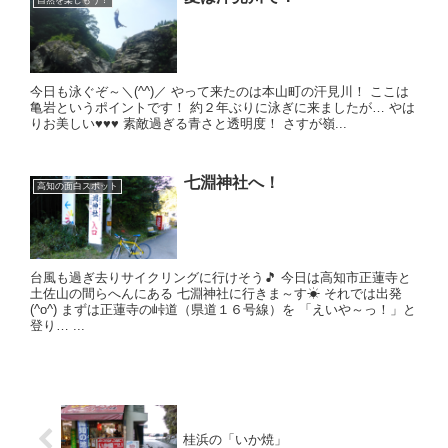
今日も泳ぐぞ～＼(^^)／ やって来たのは本山町の汗見川！ ここは
亀岩というポイントです！ 約２年ぶりに泳ぎに来ましたが… やは
りお美しい♥️♥️♥️ 素敵過ぎる青さと透明度！ さすが嶺...
七淵神社へ！
高知の面白スポット
台風も過ぎ去りサイクリングに行けそう🎵 今日は高知市正蓮寺と
土佐山の間らへんにある 七淵神社に行きま～す☀ それでは出発
(^o^) まずは正蓮寺の峠道（県道１６号線）を 「えいや～っ！」と
登り… ...
桂浜の「いか焼」