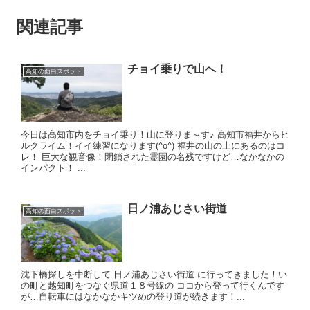
関連記事
チョイ乗りで山へ！
高知の面白スポット
今日は高知市内をチョイ乗り！山に登りま～す♪ 高知市福井からヒ
ルクライム！イイ練習になります(^o^) 福井の山の上にあるのはコ
レ！ 巨大な観音像！閉鎖された霊園の名残ですけど…なかなかの
インパクト！ ...
日ノ浦あじさい街道
高知の面白スポット
沈下橋探しを中断して 日ノ浦あじさい街道 に行ってきました！​ い
の町と越知町をつなぐ県道１８号線の ココから登って行くんです
が…​ 自転車にはなかなかキツめの登り道が続きます！​ ...