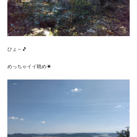
ひょ～🎵
めっちゃイイ眺め☀