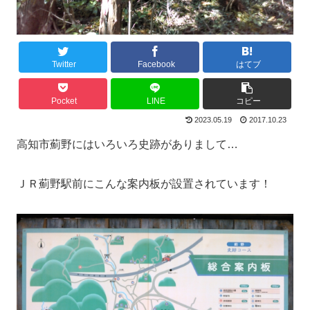
Twitter
Facebook
はてブ
Pocket
LINE
コピー
2023.05.19
2017.10.23
高知市薊野にはいろいろ史跡がありまして…
ＪＲ薊野駅前にこんな案内板が設置されています！