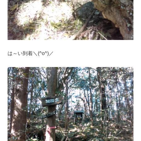
は～い到着＼(^o^)／