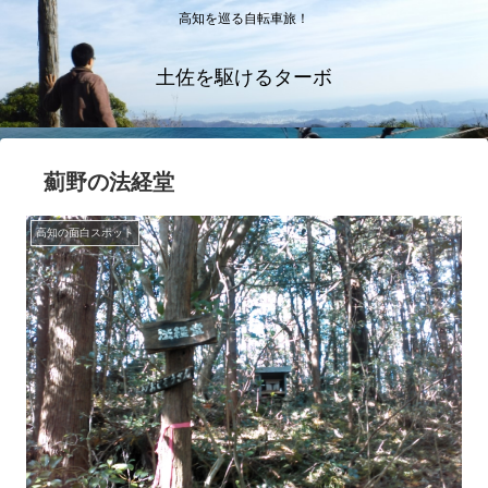
高知を巡る自転車旅！
土佐を駆けるターボ
薊野の法経堂
高知の面白スポット