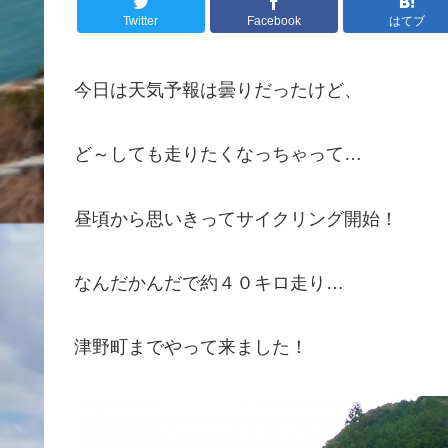
Twitter
Facebook
はてブ
今日は天気予報は曇りだったけど、
ど～しても走りたくなっちゃって…
昼頃から思いきってサイクリング開始！
なんだかんだで約４０キロ走り…
津野町までやって来ました！