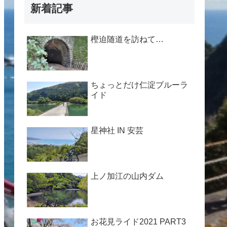
新着記事
樫迫随道を訪ねて…
ちょっとだけ仁淀ブルーラ
イド
星神社 IN 安芸
上ノ加江の山内ダム
お花見ライド2021 PART3