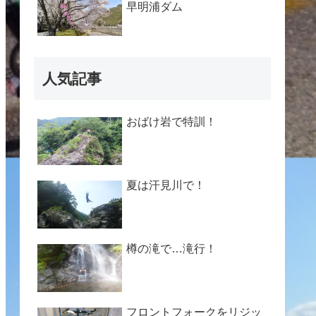
早明浦ダム
人気記事
おばけ岩で特訓！
夏は汗見川で！
樽の滝で…滝行！
フロントフォークをリジッ