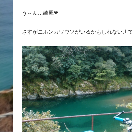
う～ん…綺麗❤
さすがニホンカワウソがいるかもしれない川