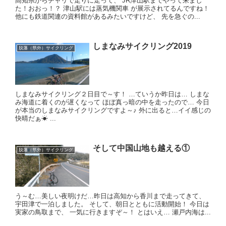
高知県からチャリで走りに走って、 JR津山駅までやって来まし
た！ ​ おおっ！？ 津山駅には蒸気機関車 が展示されてるんですね！ ​
他にも鉄道関連の資料館があるみたいですけど、 先を急ぐの...
しまなみサイクリング2019
脱藩（県外）サイクリング
しまなみサイクリング２日目で～す！ …ていうか昨日は… しまな
み海道に着くのが遅くなって ほぼ真っ暗の中を走ったので… 今日
が本当のしまなみサイクリングですよ～♪ 外に出ると…イイ感じの
快晴だぁ☀ ...
そして中国山地も越える①
脱藩（県外）サイクリング
う～む…美しい夜明けだ… ​ 昨日は高知から香川まで走ってきて、
宇田津で一泊しました。 そして、朝日とともに活動開始！ 今日は
実家の鳥取まで、 一気に行きますぞ～！ とはいえ… 瀬戸内海は...