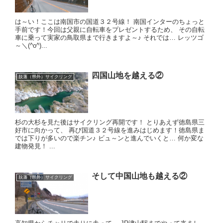
は～い！ここは南国市の国道３２号線！ 南国インターのちょっと
手前です！ ​ 今回は父親に自転車をプレゼントするため、 その自転
車に乗って実家の鳥取県まで行きますよ～♪ それでは… レッツゴ
～＼(^o^)...
四国山地を越える②
脱藩（県外）サイクリング
杉の大杉を見た後はサイクリング再開です！ とりあえず徳島県三
好市に向かって、 再び国道３２号線を進みはじめます！ ​ 徳島県ま
では下りが多いので楽チン♪ ビュ～ンと進んでいくと… 何か変な
建物発見！ ...
そして中国山地も越える②
脱藩（県外）サイクリング