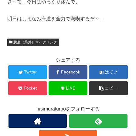
さ～て…今日はゆっくり休んで、
明日はしまなみ海道を全力で満喫するぞ～！
脱藩（県外）サイクリング
シェアする
Twitter
Facebook
はてブ
Pocket
LINE
コピー
nisimuraturboをフォローする