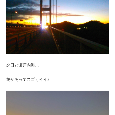
夕日と瀬戸内海…
趣があってスゴくイイ♪