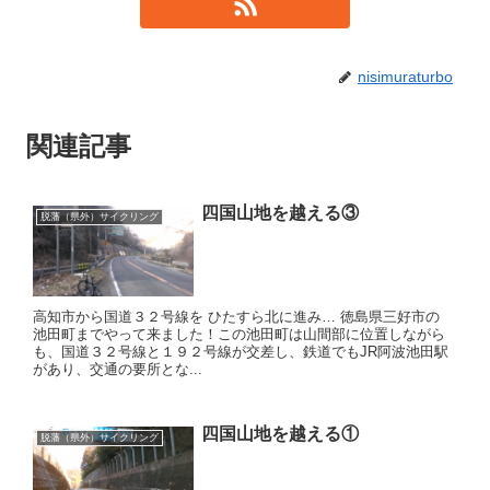
nisimuraturbo
関連記事
四国山地を越える③
脱藩（県外）サイクリング
高知市から国道３２号線を ひたすら北に進み… 徳島県三好市の
池田町までやって来ました！ ​ この池田町は山間部に位置しながら
も、国道３２号線と１９２号線が交差し、鉄道でもJR阿波池田駅
があり、交通の要所とな...
四国山地を越える①
脱藩（県外）サイクリング