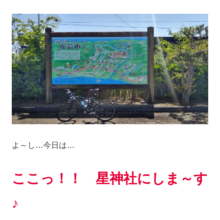
よ～し…今日は…
ここっ！！ 星神社にしま～す
♪