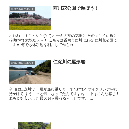
西川花公園で遊ぼう！
高知の面白スポット
わわわ… すご～い＼(^o^)／ 一面の菜の花畑と その向こうに桜と
花桃(^o^) 素敵だぁ～！ こちらは香南市西川にある 西川花公園で
～す☀ 何でも休耕地を利用して作られ...
仁淀川の屋形船
高知の面白スポット
今日は仁淀川で… 屋形船に乗りまーす＼(^^)／ サイクリング中に
見かけて ずう～っと気になってたんですよね… 中はこんな感じ！
まあまあ広い…？ 最大14人乗れるらしいです。 ...