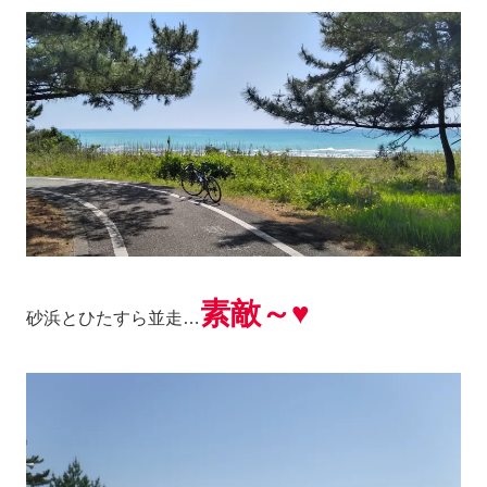
素敵～♥
砂浜とひたすら並走…