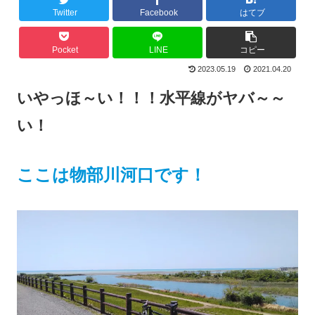
Twitter
Facebook
はてブ
Pocket
LINE
コピー
2023.05.19
2021.04.20
いやっほ～い！！！
水平線がヤバ～～
い！
ここは物部川河口です！