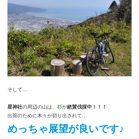
そして…
星神社
の周辺の山は、
杉
が
絶賛伐採中！！！
出荷のために木々が切り出されて…
めっちゃ展望が良いです♪