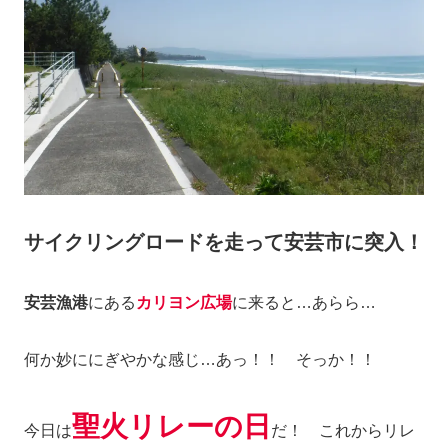
サイクリングロードを走って安芸市に突入！
安芸漁港
にある
カリヨン広場
に来ると…あらら…
何か妙ににぎやかな感じ…あっ！！ そっか！！
聖火リレーの日
今日は
だ！ これからリレ