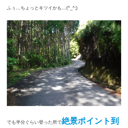
ふぅ…ちょっとキツイかも…(^_^;)
絶景ポイント到
でも半分ぐらい登った所で