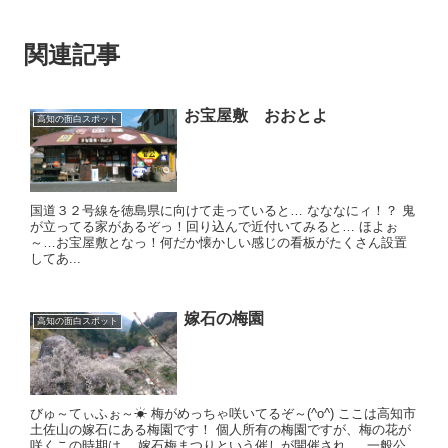
関連記事
お宝屋敷 おおとよ
高知の面白スポット
国道３２号線を徳島県に向けて走っていると… なななにィ！？ 鬼
が立ってる家があるぞっ！ ​ 回り込んで近付いてみると… ほよぉ
～…お宝屋敷となっ！ ​ 何だか懐かしい感じの看板がたくさん設置
してあ...
嫁石の梅園
高知の面白スポット
びゅ～てぃふぉ～☀ 梅がめっちゃ咲いてるぞ～(^o^) ここは高知市
土佐山の嫁石にある梅園です！ 個人所有の梅園ですが、梅の花が
咲くこの時期は、 嫁石梅まつりという催しが開催され 、 一般公