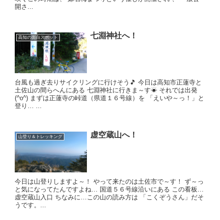
開さ...
七淵神社へ！
高知の面白スポット
台風も過ぎ去りサイクリングに行けそう🎵 今日は高知市正蓮寺と
土佐山の間らへんにある 七淵神社に行きま～す☀ それでは出発
(^o^) まずは正蓮寺の峠道（県道１６号線）を 「えいや～っ！」と
登り… ...
虚空蔵山へ！
山登り＆トレッキング
今日は山登りしますよ～！ やって来たのは土佐市で～す！ ず～っ
と気になってたんですよね… 国道５６号線沿いにある この看板…
虚空蔵山入口 ちなみに…この山の読み方は 「こくぞうさん」だそ
うです。...