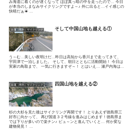
み海道に着くのが遅くなって ほぼ真っ暗の中を走ったので… 今日
が本当のしまなみサイクリングですよ～♪ 外に出ると…イイ感じの
快晴だぁ☀ ...
そして中国山地も越える①
脱藩（県外）サイクリング
う～む…美しい夜明けだ… ​ 昨日は高知から香川まで走ってきて、
宇田津で一泊しました。 そして、朝日とともに活動開始！ 今日は
実家の鳥取まで、 一気に行きますぞ～！ とはいえ… 瀬戸内海は...
四国山地を越える②
脱藩（県外）サイクリング
杉の大杉を見た後はサイクリング再開です！ とりあえず徳島県三
好市に向かって、 再び国道３２号線を進みはじめます！ ​ 徳島県ま
では下りが多いので楽チン♪ ビュ～ンと進んでいくと… 何か変な
建物発見！ ...