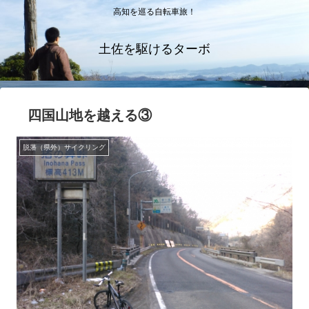
高知を巡る自転車旅！
土佐を駆けるターボ
四国山地を越える③
脱藩（県外）サイクリング