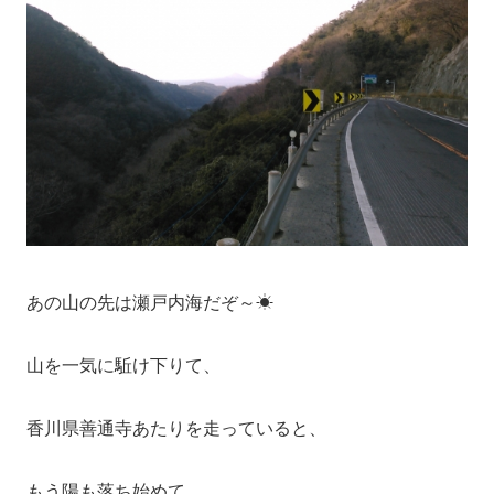
あの山の先は瀬戸内海だぞ～☀
山を一気に駈け下りて、
香川県善通寺あたりを走っていると、
もう陽も落ち始めて…