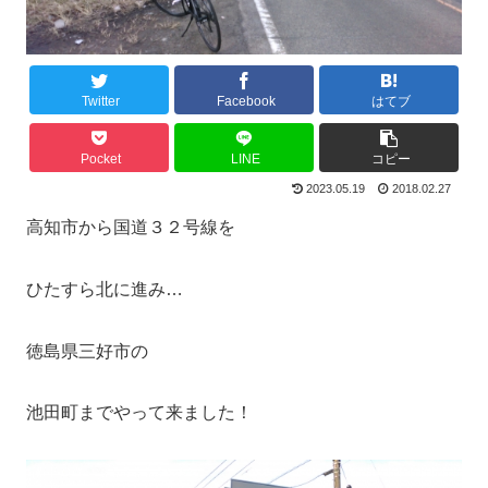
Twitter
Facebook
はてブ
Pocket
LINE
コピー
2023.05.19
2018.02.27
高知市から国道３２号線を
ひたすら北に進み…
徳島県三好市の
池田町までやって来ました！