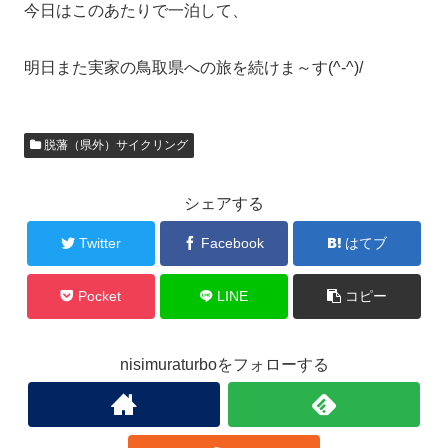
今日はこのあたりで一泊して、
明日また実家の鳥取県への旅を続けま～す(^-^)/
脱藩（県外）サイクリング
シェアする
Twitter
Facebook
はてブ
Pocket
LINE
コピー
nisimuraturboをフォローする