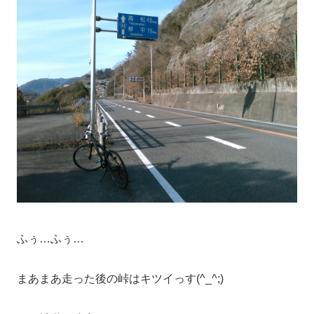
ふぅ…ふぅ…
まあまあ走った後の峠はキツイっす(^_^;)