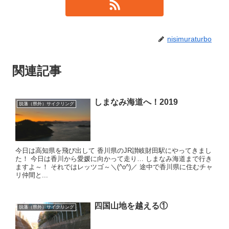
nisimuraturbo
関連記事
しまなみ海道へ！2019
脱藩（県外）サイクリング
今日は高知県を飛び出して 香川県のJR讃岐財田駅にやってきまし
た！ 今日は香川から愛媛に向かって走り… しまなみ海道まで行き
ますよ～！ それではレッツゴ～＼(^o^)／ 途中で香川県に住むチャ
リ仲間と...
四国山地を越える①
脱藩（県外）サイクリング