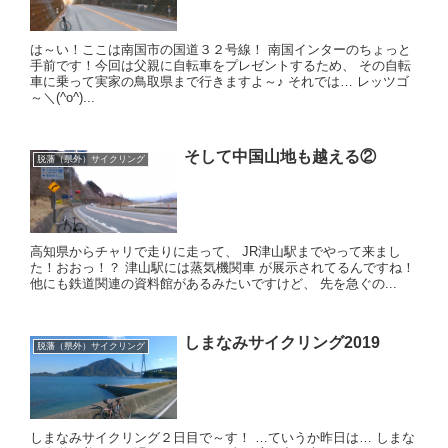
は～い！ここは南国市の国道３２号線！ 南国インターのちょっと
手前です！ ​ 今回は父親に自転車をプレゼントするため、 その自転
車に乗って実家の鳥取県まで行きますよ～♪ それでは… レッツゴ
～＼(^o^)...
そして中国山地も越える②
脱藩（県外）サイクリング
高知県からチャリで走りに走って、 JR津山駅までやって来まし
た！ ​ おおっ！？ 津山駅には蒸気機関車 が展示されてるんですね！ ​
他にも鉄道関連の資料館があるみたいですけど、 先を急ぐの...
しまなみサイクリング2019
脱藩（県外）サイクリング
しまなみサイクリング２日目で～す！ …ていうか昨日は… しまな