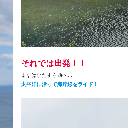
それでは出発！！
まずはひたすら
西
へ…
太平洋に沿って海岸線をライド！