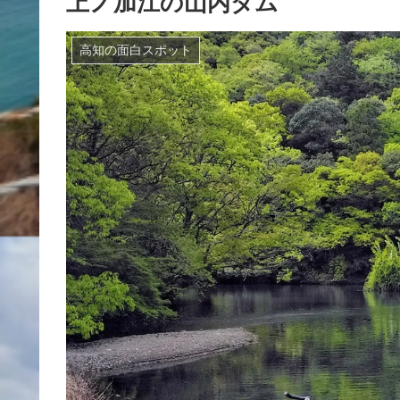
上ノ加江の山内ダム
高知の面白スポット