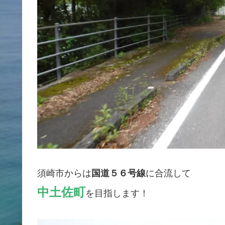
須崎市からは
国道５６号線
に合流して
中土佐町
を目指します！