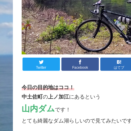
Twitter
Facebook
はてブ
今日の目的地はココ！
中土佐町
の
上ノ加江
にあるという
山内ダム
です！
とても綺麗なダム湖らしいので見てみたいで