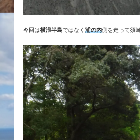
今回は
横浪半島
ではなく
浦の内
側を走って須