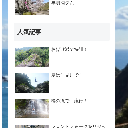
早明浦ダム
人気記事
おばけ岩で特訓！
夏は汗見川で！
樽の滝で…滝行！
フロントフォークをリジッ