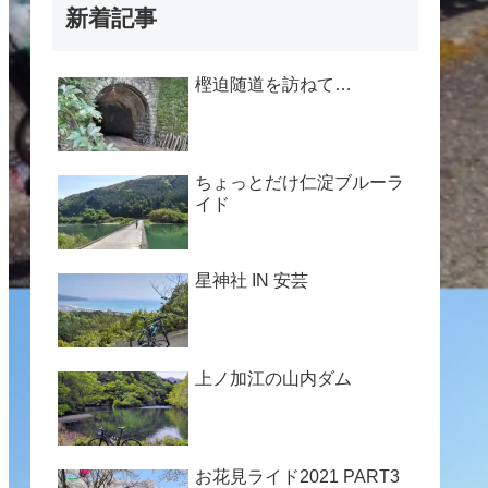
新着記事
樫迫随道を訪ねて…
ちょっとだけ仁淀ブルーラ
イド
星神社 IN 安芸
上ノ加江の山内ダム
お花見ライド2021 PART3